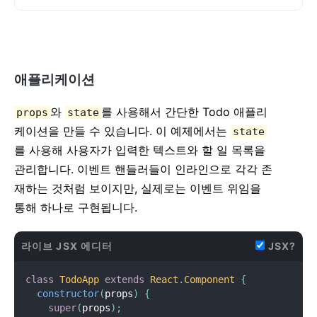
render
(
)
{
return
(
<
div
>
        Seconds
:
{
this
.
state
.
seconds
}
애플리케이션
</
div
>
)
;
}
와
를 사용해서 간단한 Todo 애플리
props
state
}
케이션을 만들 수 있습니다. 이 예제에서는
state
를 사용해 사용자가 입력한 텍스트와 할 일 목록을
root
.
render
(
<
Timer
/>
)
;
관리합니다. 이벤트 핸들러들이 인라인으로 각각 존
재하는 것처럼 보이지만, 실제로는 이벤트 위임을
통해 하나로 구현됩니다.
라이브 JSX 에디터
JSX?
class
TodoApp
extends
React
.
Component
{
constructor
(
props
)
{
super
(
props
)
;