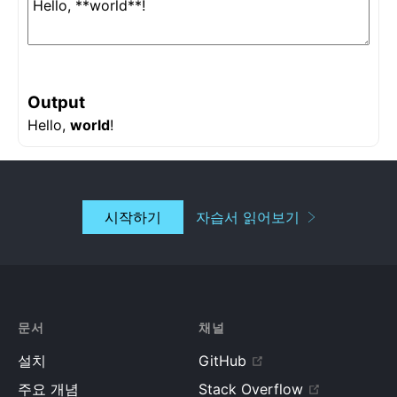
<
textarea
id
=
"
markdown-content
"
onChange
=
{
this
.
handleChange
}
defaultValue
=
{
this
.
state
.
value
}
/>
Output
<
h3
>
Output
</
h3
>
Hello,
world
<
div
!
className
=
"
content
"
dangerouslySetInnerHTML
=
{
this
.
getRawMarkup
(
)
}
/>
</
div
>
시작하기
자습서 읽어보기
)
;
}
}
root
.
render
(
<
MarkdownEditor
/>
)
;
문서
채널
설치
GitHub
주요 개념
Stack Overflow