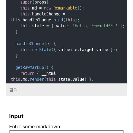
super
(
props
)
;
}
)
)
;
this
.
md 
=
new
Remarkable
(
)
;
}
this
.
handleChange 
=
}
this
.
handleChange
.
bind
(
this
)
;
this
.
state 
=
{
 value
:
'Hello, **world**!'
}
;
class
TodoList
extends
React
.
Component
{
}
render
(
)
{
return
(
handleChange
(
e
)
{
<
ul
>
this
.
setState
(
{
 value
:
 e
.
target
.
value 
}
)
;
{
this
.
props
.
items
.
map
(
item 
=
>
(
}
<
li
key
=
{
item
.
id
}
>
{
item
.
text
}
</
li
>
)
)
}
getRawMarkup
(
)
{
</
ul
>
return
{
 __html
:
)
;
this
.
md
.
render
(
this
.
state
.
value
)
}
;
}
}
}
결과
render
(
)
{
root
.
render
(
<
TodoApp
/>
)
;
return
(
<
div
className
=
"
MarkdownEditor
"
>
<
h3
>
Input
</
h3
>
Input
<
label
htmlFor
=
"
markdown-content
"
>
Enter some markdown
          Enter some markdown

</
label
>