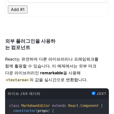
</
button
>
Add #
1
</
form
>
</
div
>
)
;
}
handleChange
(
e
)
{
외부 플러그인을 사용하
this
.
setState
(
{
 text
:
 e
.
target
.
value 
}
)
;
}
는 컴포넌트
handleSubmit
(
e
)
{
React는 유연하며 다른 라이브러리나 프레임워크를
    e
.
preventDefault
(
)
;
함께 활용할 수 있습니다. 이 예제에서는 외부 마크
if
(
this
.
state
.
text
.
length 
===
0
)
{
return
;
다운 라이브러리인
remarkable
을 사용해
}
의 값을 실시간으로 변환합니다.
<textarea>
const
 newItem 
=
{
      text
:
this
.
state
.
text
,
      id
:
 Date
.
now
(
)
라이브 JSX 에디터
JSX?
}
;
this
.
setState
(
state 
=
>
(
{
class
MarkdownEditor
extends
React
.
Component
{
      items
:
 state
.
items
.
concat
(
newItem
)
,
constructor
(
props
)
{
      text
:
''