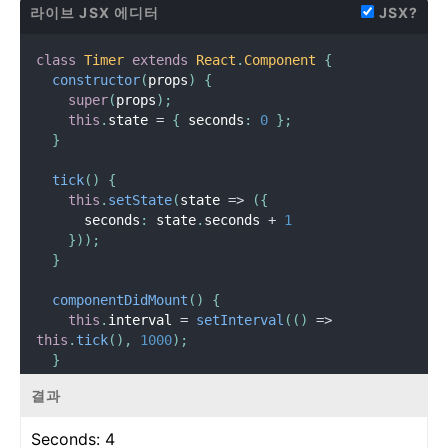
라이브 JSX 에디터
JSX?
class
Timer
extends
React
.
Component
{
constructor
(
props
)
{
super
(
props
)
;
this
.
state 
=
{
 seconds
:
0
}
;
}
tick
(
)
{
this
.
setState
(
state 
=
>
(
{
      seconds
:
 state
.
seconds 
+
1
}
)
)
;
}
componentDidMount
(
)
{
this
.
interval 
=
setInterval
(
(
)
=
>
this
.
tick
(
)
,
1000
)
;
}
결과
componentWillUnmount
(
)
{
clearInterval
(
this
.
interval
)
;
Seconds:
5
}