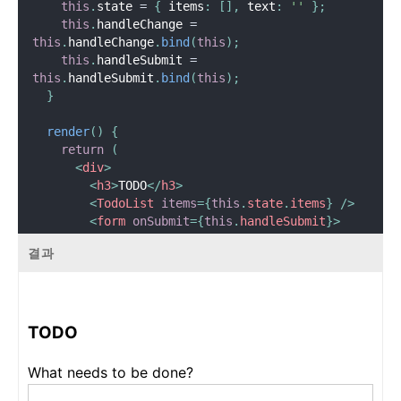
this
.
state 
=
{
 items
:
[
]
,
 text
:
''
}
;
this
.
handleChange 
=
this
.
handleChange
.
bind
(
this
)
;
this
.
handleSubmit 
=
this
.
handleSubmit
.
bind
(
this
)
;
}
render
(
)
{
return
(
<
div
>
<
h3
>
TODO
</
h3
>
<
TodoList
items
=
{
this
.
state
.
items
}
/>
<
form
onSubmit
=
{
this
.
handleSubmit
}
>
<
label
htmlFor
=
"
new-todo
"
>
결과
            What needs to be done
?
</
label
>
<
input
id
=
"
new-todo
"
onChange
=
{
this
.
handleChange
}
TODO
value
=
{
this
.
state
.
text
}
/>
What needs to be done?
<
button
>
            Add #
{
this
.
state
.
items
.
length 
+
1
}