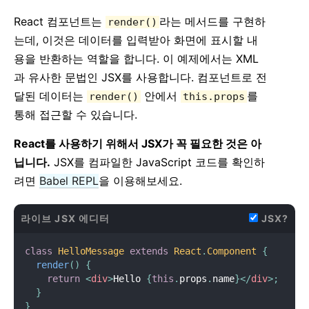
React 컴포넌트는
라는 메서드를 구현하
render()
는데, 이것은 데이터를 입력받아 화면에 표시할 내
용을 반환하는 역할을 합니다. 이 예제에서는 XML
과 유사한 문법인 JSX를 사용합니다. 컴포넌트로 전
달된 데이터는
안에서
를
render()
this.props
통해 접근할 수 있습니다.
React를 사용하기 위해서 JSX가 꼭 필요한 것은 아
닙니다.
JSX를 컴파일한 JavaScript 코드를 확인하
려면
Babel REPL
을 이용해보세요.
라이브 JSX 에디터
JSX?
class
HelloMessage
extends
React
.
Component
{
render
(
)
{
return
<
div
>
Hello 
{
this
.
props
.
name
}
</
div
>
;
}
}